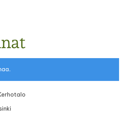
nat
maa.
Kerhotalo
inki