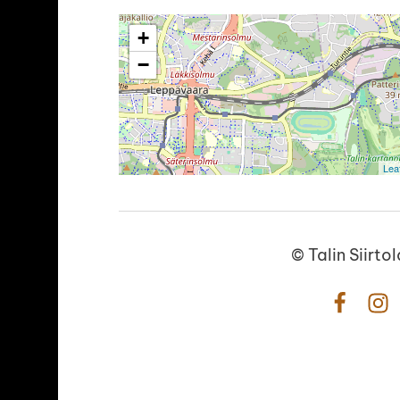
+
−
Leaf
©
Talin Siirt
Facebo
In