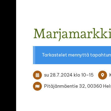
Haku
Marjamarkki
e
Talin Siirtolapuutarhayhdistys ry logo
Tarkastelet mennyttä tapahtu
su 28.7.2024
klo 10
–
15
Pitäjänmäentie 32, 00360 Hels