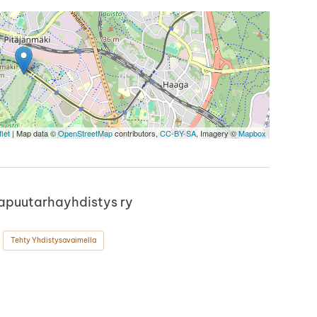
let
| Map data ©
OpenStreetMap
contributors,
CC-BY-SA
, Imagery ©
Mapbox
olapuutarhayhdistys ry
Tehty Yhdistysavaimella
ok
stagram