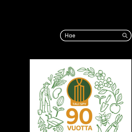
Siirry
sivun
sisältöön
Ha