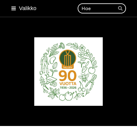
Siirry
Haku
Valikko
Hae
sivun
sisältöön
Talin Siirtolapuutarhayhdis