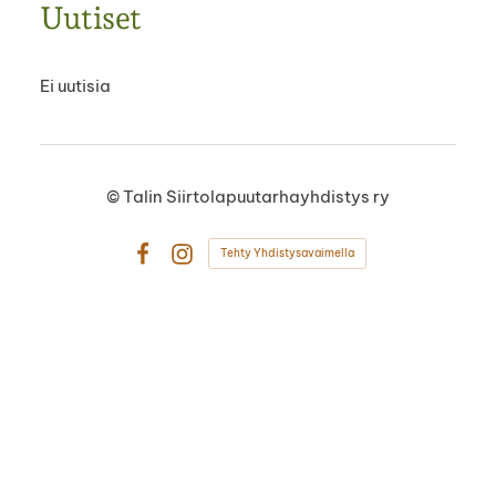
Uutiset
Ei uutisia
©
Talin Siirtolapuutarhayhdistys ry
Tehty Yhdistysavaimella
Facebook
Instagram